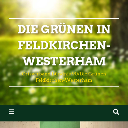
DIE GRÜNEN IN
FELDKIRCHEN-
WESTERHAM
Ortsverband Bündnis 90/Die Grünen
Feldkirchen-Westerham