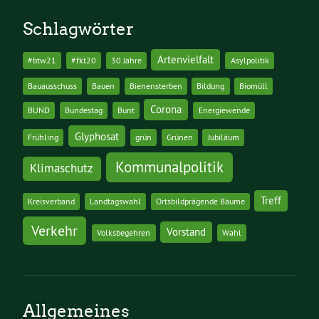
Schlagwörter
Artenvielfalt
#btw21
#fkt20
30 Jahre
Asylpolitik
Bauausschuss
Bauen
Bienensterben
Bildung
Biomüll
Corona
BUND
Bundestag
Bunt
Energiewende
Glyphosat
Frühling
grün
Grünen
Jubiläum
Kommunalpolitik
Klimaschutz
Treff
Kreisverband
Landtagswahl
Ortsbildprägende Bäume
Verkehr
Vorstand
Volksbegehren
Wahl
Allgemeines