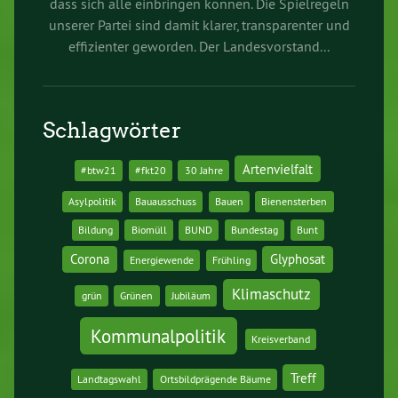
dass sich alle einbringen können. Die Spielregeln
unserer Partei sind damit klarer, transparenter und
effizienter geworden. Der Landesvorstand...
Schlagwörter
Artenvielfalt
#btw21
#fkt20
30 Jahre
Asylpolitik
Bauausschuss
Bauen
Bienensterben
Bildung
Biomüll
BUND
Bundestag
Bunt
Corona
Glyphosat
Energiewende
Frühling
Klimaschutz
grün
Grünen
Jubiläum
Kommunalpolitik
Kreisverband
Treff
Landtagswahl
Ortsbildprägende Bäume