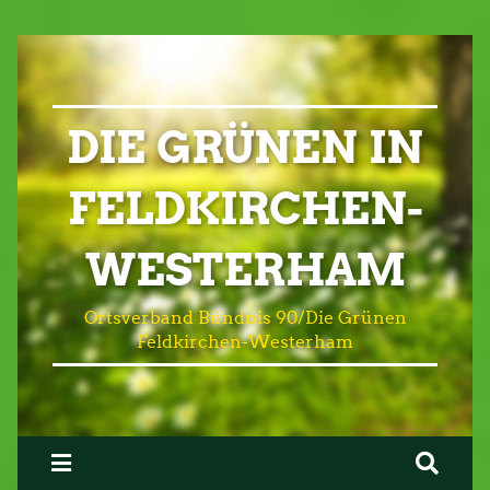
DIE GRÜNEN IN
FELDKIRCHEN-
WESTERHAM
Ortsverband Bündnis 90/Die Grünen
Feldkirchen-Westerham