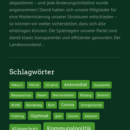
abgestimmt – und jede Änderungsinitiative wurde
angenommen! Damit haben sich unsere Mitglieder für
eine Modernisierung unserer Strukturen entschieden –
so können wir weiter sicherstellen, dass sich alle
einbringen können. Die Spielregeln unserer Partei sind
damit klarer, transparenter und effizienter geworden. Der
Landesvorstand...
Schlagwörter
Artenvielfalt
#btw21
#fkt20
30 Jahre
Asylpolitik
Bauausschuss
Bauen
Bienensterben
Bildung
Biomüll
Corona
BUND
Bundestag
Bunt
Energiewende
Glyphosat
Frühling
grün
Grünen
Jubiläum
Kommunalpolitik
Klimaschutz