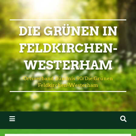
DIE GRÜNEN IN
FELDKIRCHEN-
WESTERHAM
Ortsverband Bündnis 90/Die Grünen
Feldkirchen-Westerham