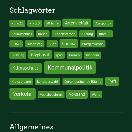
Schlagwörter
Artenvielfalt
#btw21
#fkt20
30 Jahre
Asylpolitik
Bauausschuss
Bauen
Bienensterben
Bildung
Biomüll
Corona
BUND
Bundestag
Bunt
Energiewende
Glyphosat
Frühling
grün
Grünen
Jubiläum
Kommunalpolitik
Klimaschutz
Treff
Kreisverband
Landtagswahl
Ortsbildprägende Bäume
Verkehr
Vorstand
Volksbegehren
Wahl
Allgemeines